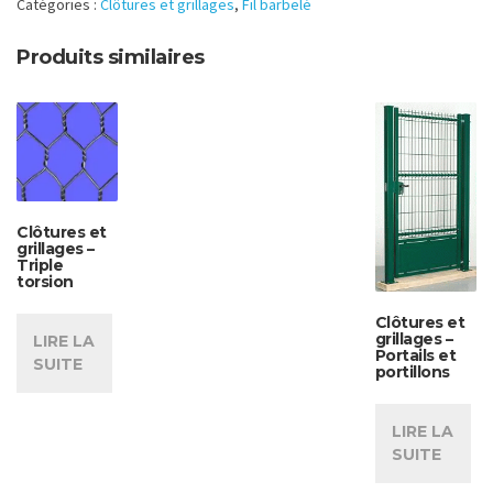
Catégories :
Clôtures et grillages
,
Fil barbelé
Produits similaires
Clôtures et
grillages –
Triple
torsion
Clôtures et
grillages –
LIRE LA
Portails et
SUITE
portillons
LIRE LA
SUITE