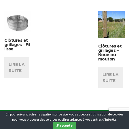
Clôtures et
grillages – Fil
Clôtures et
lisse
grillages –
Noué ou
mouton
LIRE LA
SUITE
LIRE LA
SUITE
En poursuivant votre navigation sur ce site, vous acceptez l’utilisation de cookies
NOTRE EQUIPE
HISTORIQUE
CHARTE QUALITE & ENGAGEMENTS
pour vous proposer des services et offres adaptés à vos centres d’intérêts.
© 2015
J'accepte