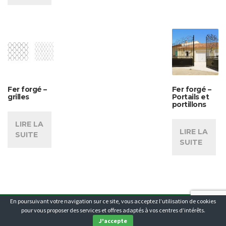
Fer forgé –
Fer forgé –
grilles
Portails et
portillons
LIRE LA
LIRE LA
SUITE
SUITE
En poursuivant votre navigation sur ce site, vous acceptez l’utilisation de cookies
NOTRE EQUIPE
HISTORIQUE
CHARTE QUALITE & ENGAGEMENTS
pour vous proposer des services et offres adaptés à vos centres d’intérêts.
© 2015
J'accepte